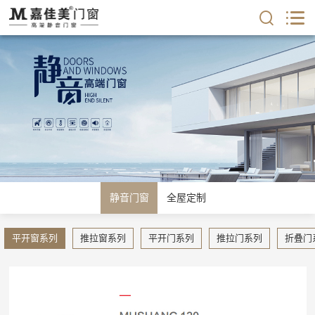
静音门窗
全屋定制
平开窗系列
推拉窗系列
平开门系列
推拉门系列
折叠门